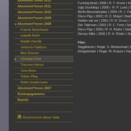
Absolvent*innen 2012
Fucking Amal | 2006 | R: T. Krone | 
Absolvent*innen 2011
Ugly Ducklings | 2006 | R: P. Lund 
Berlin Alexanderplatz | 2004 | R: J. 
Absolvent*innen 2010
Disco Pigs | 2002 | R: E. Mogul | Stad
Absolvent*innen 2009
Helden wie wir | 2002 | R: R. Orosz |
Absolvent*innen 2008
Der Talisman | 2002 | R: C. Feist | S
Disco Pigs | 2000 | R: H. Röder | Stä
Francis Baumhauer
Disney-Killer | 2000 | R: H. Röder | 
Isabelle Barth
Natalie Hanslik
Film:
Saggittarius | Regie: S. Mohammad | 
Johanna Paliatsou
Königskinder | Regie: M. Krause | Ha
Birte Ruester
Christian Feist
Thorsten Hierse
Jona Mues
Tobias Pflug
Robin Sondermann
Absolvent*innen 2007
Erstengagements
Emeriti
Druckversion dieser Seite