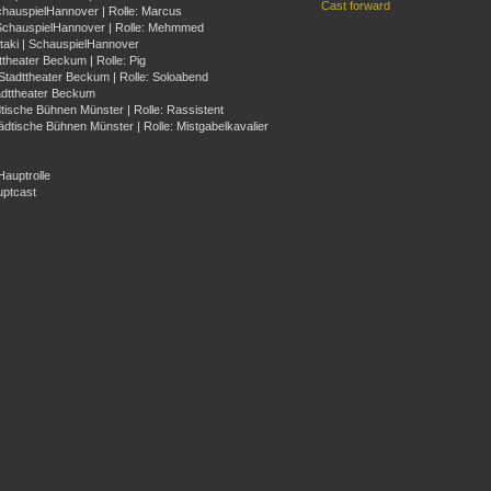
Cast forward
SchauspielHannover | Rolle: Marcus
| SchauspielHannover | Rolle: Mehmmed
Pataki | SchauspielHannover
ttheater Beckum | Rolle: Pig
 Stadttheater Beckum | Rolle: Soloabend
tadttheater Beckum
dtische Bühnen Münster | Rolle: Rassistent
Städtische Bühnen Münster | Rolle: Mistgabelkavalier
Hauptrolle
uptcast