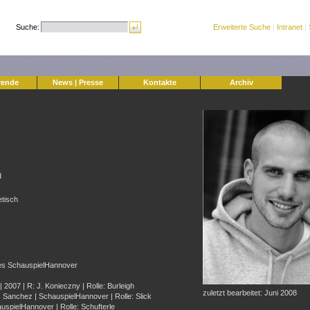
Suche:
Erweiterte Suche
|
Intranet
|
rende
News | Presse
Kontakte
Archiv
d
etisch
des SchauspielHannover
 2007 | R: J. Konieczny | Rolle: Burleigh
zuletzt bearbeitet: Juni 2008
 Sanchez | SchauspielHannover | Rolle: Slick
auspielHannover | Rolle: Schufterle