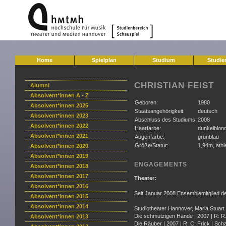
Home
Spielplan
Studium
Studie
CHRISTIAN FEIST
Alumni
Absolvent*innen A - Z
Geboren:
1980
Absolvent*innen 2025
Staatsangehörigkeit:
deutsch
Absolvent*innen 2023
Abschluss des Studiums:
2008
Absolvent*innen 2022
Haarfarbe:
dunkelblon
Absolvent*innen 2021
Augenfarbe:
grünblau
Größe/Statur:
1,94m, athl
Absolvent*innen 2020
Absolvent*innen 2019
ENGAGEMENTS
Absolvent*innen 2018
Absolvent*innen 2017
Theater:
Absolvent*innen 2016
Seit Januar 2008 Ensemblemitglied 
Absolvent*innen 2015
Absolvent*innen 2014
Studiotheater Hannover, Maria Stuart |
Die schmutzigen Hände | 2007 | R: R.
Absolvent*innen 2013
Die Räuber | 2007 | R: C. Frick | Sch