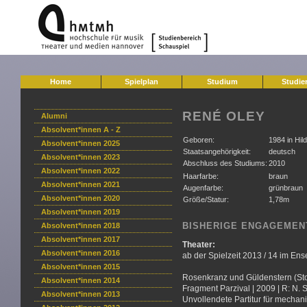
Home
Spielplan
Studium
Studie
RENÉ OLEY
Alumni
Absolvent*innen A - Z
Geboren:
1984 in Hil
Absolvent*innen 2025
Staatsangehörigkeit:
deutsch
Absolvent*innen 2023
Abschluss des Studiums:
2010
Absolvent*innen 2022
Haarfarbe:
braun
Absolvent*innen 2021
Augenfarbe:
grünbraun
Absolvent*innen 2020
Größe/Statur:
1,78m
Absolvent*innen 2019
BISHERIGE ENGAGEMEN
Absolvent*innen 2018
Absolvent*innen 2017
Theater:
Absolvent*innen 2016
ab der Spielzeit 2013 / 14 im E
Absolvent*innen 2015
Rosenkranz und Güldenstern (Stop
Absolvent*innen 2014
Fragment Parzival | 2009 | R: N.
Absolvent*innen 2013
Unvollendete Partitur für mechani