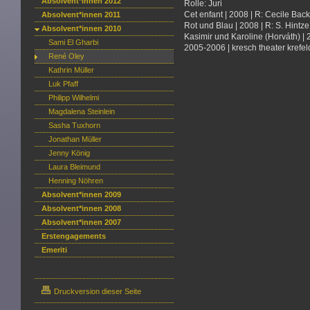
Absolvent*innen 2012
Rolle: Juri
Cet enfant | 2008 | R: Cecile Bac
Absolvent*innen 2011
Rot und Blau | 2008 | R: S. Hintz
Absolvent*innen 2010
Kasimir und Karoline (Horváth) | 
Sami El Gharbi
2005-2006 | kresch theater krefel
René Oley
Kathrin Müller
Luk Pfaff
Philipp Wilhelmi
Magdalena Steinlein
Sasha Tuxhorn
Jonathan Müller
Jenny König
Laura Bleimund
Henning Nöhren
Absolvent*innen 2009
Absolvent*innen 2008
Absolvent*innen 2007
Erstengagements
Emeriti
Druckversion dieser Seite