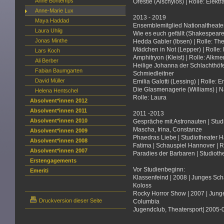
Anne Bontemps
Orestie (Aischylos) | Rolle: Elektr
Anne-Marie Lux
2013 - 2019
Maya Haddad
Ensemblemitglied Nationaltheat
Laura Uhlig
Wie es euch gefällt (Shakespeare)
Jonas Minthe
Hedda Gabler (Ibsen) | Rolle: The
Mädchen in Not (Lepper) | Rolle:
Lars Koch
Amphitryon (Kleist) | Rolle: Alkm
Ali Berber
Heilige Johanna der Schlachthöfe
Fabian Baumgarten
Schmiedleitner
David Müller
Emilia Galotti (Lessing) | Rolle: 
Die Glasmenagerie (Williams) | N
Helena Hentschel
Rolle: Laura
Absolvent*innen 2012
Absolvent*innen 2011
2011 -2013
Absolvent*innen 2010
Gespräche mit Astronauten | Studi
Mascha, Irina, Constanze
Absolvent*innen 2009
Phaedras Liebe | Studiotheater Ha
Absolvent*innen 2008
Fatima | Schauspiel Hannover | R:
Absolvent*innen 2007
Paradies der Barbaren | Studiothe
Erstengagements
Vor Studienbeginn:
Emeriti
Klassenfeind | 2008 | Junges Scha
Koloss
Rocky Horror Show | 2007 | Junge
Druckversion dieser Seite
Columbia
Jugendclub, Theatersport| 2005-