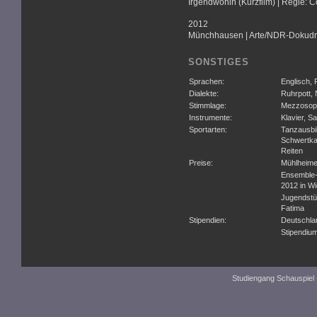
Irgendwohin (Kurzfilm) | Regie: C
2012
Münchhausen | Arte/NDR-Dokudram
SONSTIGES
Sprachen:
Englisch,
Dialekte:
Ruhrpott, 
Stimmlage:
Mezzosop
Instrumente:
Klavier, 
Sportarten:
Tanzausbi
Schwertkam
Reiten
Preise:
Mühlheimer
Ensemble-
2012 in Wi
Jugendstü
Fatima
Stipendien:
Deutschla
Stipendium
Studiengang Schauspiel 