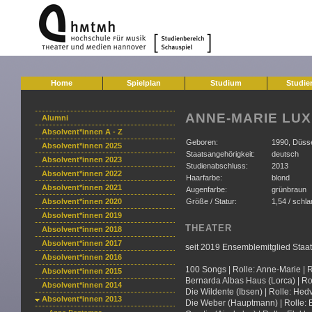
Home
Spielplan
Studium
Studie
ANNE-MARIE LUX
Alumni
Absolvent*innen A - Z
Geboren:
1990, Düsse
Absolvent*innen 2025
Staatsangehörigkeit:
deutsch
Absolvent*innen 2023
Studienabschluss:
2013
Absolvent*innen 2022
Haarfarbe:
blond
Absolvent*innen 2021
Augenfarbe:
grünbraun
Absolvent*innen 2020
Größe / Statur:
1,54 / schl
Absolvent*innen 2019
THEATER
Absolvent*innen 2018
Absolvent*innen 2017
seit 2019 Ensemblemitglied Staats
Absolvent*innen 2016
100 Songs | Rolle: Anne-Marie |
Absolvent*innen 2015
Bernarda Albas Haus (Lorca) | Ro
Absolvent*innen 2014
Die Wildente (Ibsen) | Rolle: Hed
Absolvent*innen 2013
Die Weber (Hauptmann) | Rolle: E