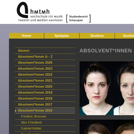
Home
Spielplan
Studium
Studie
ABSOLVENT*INNEN 
Alumni
Absolvent*innen A - Z
Absolvent*innen 2025
Absolvent*innen 2023
Absolvent*innen 2022
Absolvent*innen 2021
Absolvent*innen 2020
Absolvent*innen 2019
Absolvent*innen 2018
Absolvent*innen 2017
Absolvent*innen 2016
Frédéric Brossier
Alex Friedland
Gabriel Kähler