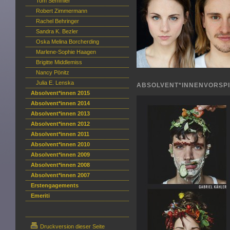
Tom Semmler
Robert Zimmermann
Rachel Behringer
Sandra K. Bezler
Oska Melina Borcherding
Marlene-Sophie Haagen
Brigitte Middlemiss
Nancy Pönitz
Julia E. Lenska
ABSOLVENT*INNENVORSPI
Absolvent*innen 2015
Absolvent*innen 2014
Absolvent*innen 2013
Absolvent*innen 2012
Absolvent*innen 2011
Absolvent*innen 2010
Absolvent*innen 2009
Absolvent*innen 2008
Absolvent*innen 2007
Erstengagements
Emeriti
Druckversion dieser Seite