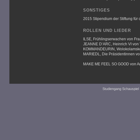
SONSTIGES
2015 Stipendium der Stiftung fü
ROLLEN UND LIEDER
ILSE, Frühlingserwachen von Fr
JEANNE D‘ARC, Heinrich VI von 
KOMMANDEURIN, Wolokolamsker 
MARIEDL, Die Präsidentinnen v
MAKE ME FEEL SO GOOD von Am
Studiengang Schauspiel 