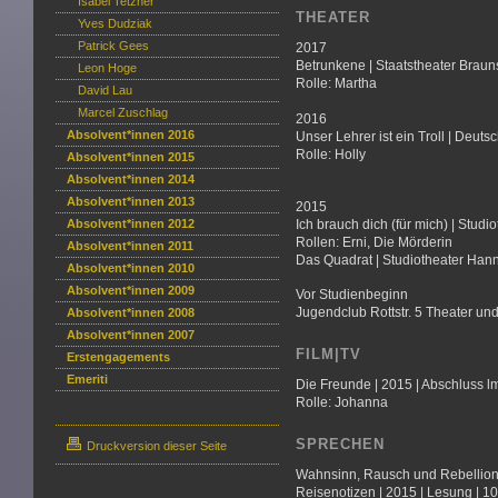
Isabel Tetzner
THEATER
Yves Dudziak
Patrick Gees
2017
Betrunkene | Staatstheater Braun
Leon Hoge
Rolle: Martha
David Lau
Marcel Zuschlag
2016
Absolvent*innen 2016
Unser Lehrer ist ein Troll | Deut
Rolle: Holly
Absolvent*innen 2015
Absolvent*innen 2014
Absolvent*innen 2013
2015
Absolvent*innen 2012
Ich brauch dich (für mich) | Stud
Rollen: Erni, Die Mörderin
Absolvent*innen 2011
Das Quadrat | Studiotheater Hann
Absolvent*innen 2010
Absolvent*innen 2009
Vor Studienbeginn
Jugendclub Rottstr. 5 Theater u
Absolvent*innen 2008
Absolvent*innen 2007
FILM|TV
Erstengagements
Emeriti
Die Freunde | 2015 | Abschluss 
Rolle: Johanna
SPRECHEN
Druckversion dieser Seite
Wahnsinn, Rausch und Rebellion 
Reisenotizen | 2015 | Lesung | 1