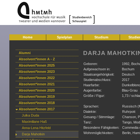
Home
Spielplan
Studium
Studie
DARJA MAHOTKI
Alumni
Absolvent*innen A - Z
Geboren:
1992, Boc
Absolvent*innen 2025
Aufgewachsen in:
Bochum
Absolvent*innen 2023
Staatsangehörigkeit:
Deutsch
Absolvent*innen 2022
Studienabschluss:
2017
Absolvent*innen 2021
Haarfarbe:
Dunkelblon
Absolvent*innen 2020
Augenfarbe:
Blau-Grau
Größe / Figur:
1,73 / schl
Absolvent*innen 2019
Absolvent*innen 2018
Sprachen:
Russisch (M
Absolvent*innen 2017
Dialekte:
Ruhrpott
Julka Duda
Gesang / Stimmlage:
Chanson, Po
Maximiliane Haß
Tanz:
Tango, Mod
Besondere Fähigkeiten:
Commedia de
Anna-Lena Hitzfeld
Wohnmöglichkeiten:
Berlin, Ha
Darja Mahotkin