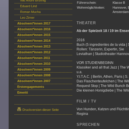
Nils Andre Brünnig
Führerschein:
Klasse B
Eduard Lind
Wohnmöglichkeiten:
Hannover, B
Roman Mucha
Amsterdam,
Leo Zirner
THEATER
Absolvent*innen 2017
Absolvent*innen 2016
Ab der Spielzeit 18 / 19 im Ens
Absolvent*innen 2015
2016
Absolvent*innen 2014
Buch (5 ingredientes de la vida | 
Absolvent*innen 2013
Rollen: Tänzerin, Expertin, Sie
Absolvent*innen 2012
Leviathan | Studiotheater Hannover
Absolvent*innen 2011
VOR STUDIENBEGINN
Absolvent*innen 2010
Klassiker and all that Jazz | The W
Absolvent*innen 2009
u.a.
Absolvent*innen 2008
Y.I.T.A.C. | Berlin, Athen, Paris | S
Absolvent*innen 2007
Das Flaschenteufelchen | The Wild
Request Stop | The Wild Bunch Berl
Erstengagements
Die kleinen Honigdiebe | The Wild 
Emeriti
FILM / TV
Von Hunden, Katzen und Flüchtlin
Druckversion dieser Seite
Regina
SPRECHEN