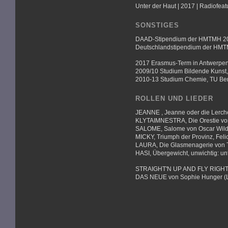
Unter der Haut | 2017 | Radiofea
SONSTIGES
DAAD-Stipendium der HMTMH 2
Deutschlandstipendium der HM
2017 Erasmus-Term in Antwerpe
2009/10 Studium Bildende Kunst,
2010-13 Studium Chemie, TU Ber
ROLLEN UND LIEDER
JEANNE , Jeanne oder die Lerch
KLYTAIMNESTRA, Die Orestie von
SALOME, Salome von Oscar Wil
MICKY, Triumph der Provinz, Felic
LAURA, Die Glasmenagerie von 
HASI, Übergewicht, unwichtig: 
STRAIGHT'N UP AND FLY RIGHT v
DAS NEUE von Sophie Hunger (L