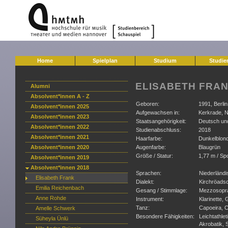
Home
Spielplan
Studium
Studie
ELISABETH FRA
Alumni
Absolvent*innen A - Z
Geboren:
1991, Berlin
Absolvent*innen 2025
Aufgewachsen in:
Kerkrade, N
Absolvent*innen 2023
Staatsangehörigkeit:
Deutsch und
Absolvent*innen 2022
Studienabschluss:
2018
Absolvent*innen 2021
Haarfarbe:
Dunkelblon
Absolvent*innen 2020
Augenfarbe:
Blaugrün
Größe / Statur:
1,77 m / Sp
Absolvent*innen 2019
Absolvent*innen 2018
Sprachen:
Niederländi
Elisabeth Frank
Dialekt:
Kirchröadsc
Emilia Reichenbach
Gesang / Stimmlage:
Mezzosopr
Anne Rohde
Instrument:
Klarinette, 
Tanz:
Capoeira, C
Amelle Schwerk
Besondere Fähigkeiten:
Leichtathle
Süheyla Ünlü
Akrobatik, 