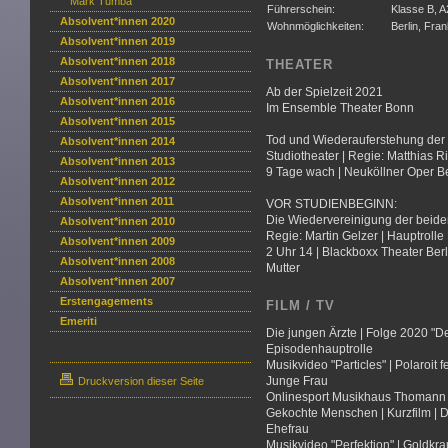
Mark Tumba
Führerschein:
Klasse B, A
Absolvent*innen 2020
Wohnmöglichkeiten:
Berlin, Fra
Absolvent*innen 2019
Absolvent*innen 2018
THEATER
Absolvent*innen 2017
Ab der Spielzeit 2021
Absolvent*innen 2016
Im Ensemble Theater Bonn
Absolvent*innen 2015
Tod und Wiederauferstehung der W
Absolvent*innen 2014
Studiotheater | Regie: Matthias Ri
Absolvent*innen 2013
9 Tage wach | Neuköllner Oper Ber
Absolvent*innen 2012
Absolvent*innen 2011
VOR STUDIENBEGINN:
Die Wiedervereinigung der beiden
Absolvent*innen 2010
Regie: Martin Gelzer | Hauptrolle
Absolvent*innen 2009
2 Uhr 14 | Blackboxx Theater Berli
Absolvent*innen 2008
Mutter
Absolvent*innen 2007
Erstengagements
FILM / TV
Emeriti
Die jungen Ärzte | Folge 2020 "De
Episodenhauptrolle
Musikvideo "Particles" | Polaroit f
Junge Frau
Druckversion dieser Seite
Onlinesport Musikhaus Thomann |
Gekochte Menschen | Kurzfilm | DF
Ehefrau
Musikvideo "Perfektion" | Goldkra