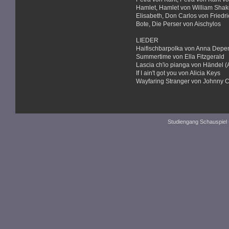
Hamlet, Hamlet von William Sha
Elisabeth, Don Carlos von Friedri
Bote, Die Perser von Aischylos
LIEDER
Haifischbarpolka von Anna Dep
Summertime von Ella Fitzgerald
Lascia ch'io pianga von Händel (A
If I ain't got you von Alicia Keys
Wayfaring Stranger von Johnny 
Studiengang Schauspiel 