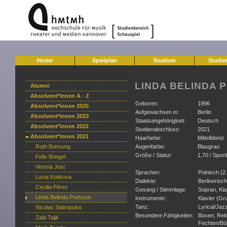
Home
Spielplan
Studium
Studie
LINDA BELINDA 
Alumni
Absolvent*innen A - Z
Geboren:
1996
Absolvent*innen 2025
Aufgewachsen in:
Berlin
Absolvent*innen 2023
Staatsangehörigkeit:
Deutsch
Absolvent*innen 2022
Studienabschluss:
2021
Absolvent*innen 2021
Haarfarbe:
Mittelblond
Ruth Bohsung
Augenfarbe:
Blaugrau
Größe / Statur:
1,70 / Sport
Felix Briegel
Verena Jost
Sprachen:
Polnisch (2
Lucia Kotikova
Dialekte:
Berlinerisch
Cecilia Pérez
Gesang / Stimmlage:
Sopran, Kla
Linda Belinda Podszus
Instrumente:
Klavier (Gr
Tanz:
Lyrical/Jaz
Nicolas Sidiropulos
Besondere Fähigkeiten:
Boxen, Reit
Zabi Tajik
Fechten/Bü