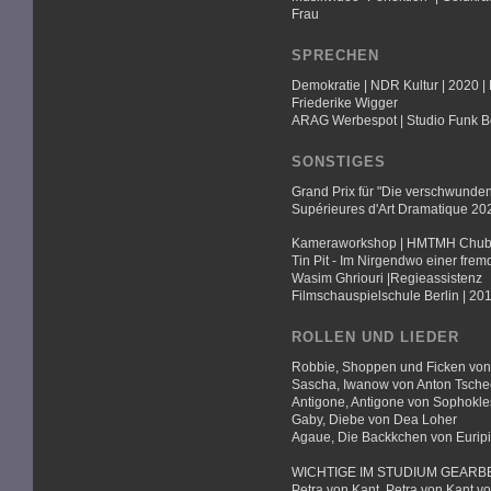
Frau
SPRECHEN
Demokratie | NDR Kultur | 2020 |
Friederike Wigger
ARAG Werbespot | Studio Funk Be
SONSTIGES
Grand Prix für "Die verschwunden
Supérieures d'Art Dramatique 20
Kameraworkshop | HMTMH Chubbu
Tin Pit - Im Nirgendwo einer frem
Wasim Ghriouri |Regieassistenz
Filmschauspielschule Berlin | 2
ROLLEN UND LIEDER
Robbie, Shoppen und Ficken von
Sascha, Iwanow von Anton Tsch
Antigone, Antigone von Sophokle
Gaby, Diebe von Dea Loher
Agaue, Die Backkchen von Eurip
WICHTIGE IM STUDIUM GEARB
Petra von Kant, Petra von Kant v