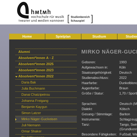
Home
Spielplan
Studium
Studie
MIRKO NÄGER-GUC
Alumni
Absolvent*innen A - Z
Geboren:
1993
Absolvent*innen 2025
Aufgewachsen in:
Köln
Absolvent*innen 2023
Staatsangehörigkeit:
Deutsch
Absolvent*innen 2022
Studienabschluss:
2022
Daria Bak
Haarfarbe:
Dunkelblon
Augenfarbe:
Braun
Julia Buchmann
Größe / Statur:
1,70 / Sport
Danai Chatzipetrou
Johanna Freigang
Sprachen:
Deutsch (Mu
Benjamin Kaygun
Dialekt:
Kölsch
Simon Latzer
Gesang / Stimmlage:
Bariton
Mirko Näger-Guckeisen
Instrumente:
Schlagzeug,
Tanz:
Tango, Swi
Juli Niemann
(Grundkenn
Omar Shaker
Besondere Fähigkeiten:
Fußball, Wi