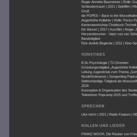
Regie: Annette Baumeister | Rolle: G
Schleudertraum | 2021 | Spielfilm | 
Groß
die POPES – Back to the Wurzelhafen 
Augenhöhe Kollektiv | Rolle: Pecko P
Kameraworkshop Chubbuck-Technik 
Ein Wesen | 2017 | Kurzfilm | Regie: J
Herzensbrecher - Vater von vier Söhne
Bandmitglied
Eine dunkle Begierde | 2011 | Kino-Sp
SONSTIGES
B.Sc.Psychologie | TU Dresden
Gründungsmitglied „Augenhöhe Kollek
Leitung Jugendclub zum Thema „Gend
Musikförderpreis | Songwriting Popkul
Selbstständige Tätigkeit als Museum
2018
Konzeption & Organisation des Studie
Teilnehmer Popcamp 2015 und Treff
SPRECHEN
Like mich! | 2021 | Radio-Feature | N
ROLLEN UND LIEDER
FRANZ MOOR, Die Räuber von Friedr