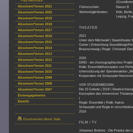
Paul Wiesmann
(Grundkenn
Absolvent*innen 2021
Führerschein:
Klasse B
Wohnmöglichkeiten:
Köln, Berli
Absolvent*innen 2020
Leipzig, Fr
Absolvent*innen 2019
Absolvent*innen 2018
THEATER
Absolvent*innen 2017
2021
Absolvent*innen 2016
Unter dem Milchwald | Staatstheater B
Absolvent*innen 2015
Garter | Entwicklung SounddesignPerf
Absolvent*innen 2014
Braunschweig | Regie: Christoph Die
Absolvent*innen 2013
2020
Absolvent*innen 2012
DREI - ein choreographisches Projekt
Absolvent*innen 2011
Rolle: EnsembleKonzeption von Perfor
Unterstützung der Spendenaktion „Mie
Absolvent*innen 2010
Kooperation mit Schauspiel Hannover
Absolvent*innen 2009
Absolvent*innen 2008
VOR STUDIENBEGINN
Die 10 Gebote | 2018 | Staatsschausp
Absolvent*innen 2007
Konzeption des immersiven Theaterpro
Erstengagements
|
Emeriti
Regie: Ensemble | Rolle: Kairos
Schauspiel und Regie in verschieden
2018
Druckversion dieser Seite
FILM / TV
Johannes Brahms - Die Pranke des Lö