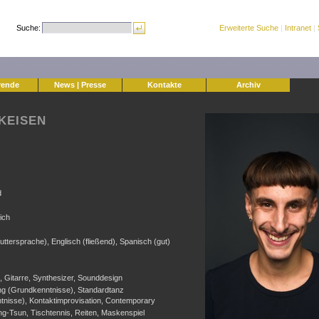
Suche:
Erweiterte Suche
|
Intranet
|
rende
News | Presse
Kontakte
Archiv
KEISEN
d
lich
ttersprache), Englisch (fließend), Spanisch (gut)
 Gitarre, Synthesizer, Sounddesign
ng (Grundkenntnisse), Standardtanz
tnisse), Kontaktimprovisation, Contemporary
ng-Tsun, Tischtennis, Reiten, Maskenspiel