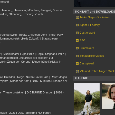
tnisse)
n, Hamburg, Hannover, München, Stuttgart, Dresden,
KONTAKT und DOWNLOADS
ankfurt, Offenburg, Freiburg, Zürich
Mirko Nager-Guckeisen
Agentur Factory
Castforward
raunschweig | Regie: Christoph Diem | Rolle: Polly
ormanceprojekt „Helle Zukunft“ | Staatstheater
ZAV
m
Filmmakers
 | Studiotheater Expo Plaza | Regie: Stephan Hintze |
Schauspielervideos
manceprojekt „the artists are present“ zur
te in Zeiten von Corona“ | Augenhöhe Kollektiv in
Castupload
Vita und Rollen Näger-Guck
iel Dresden | Regie: Nuran David Calis | Rolle: Magda
GALERIE
jekts „Kinder der Zeit“ | 2016 | Kukulida Dresden e.V.
en Theaterprojekten | DIE BÜHNE Dresden | 2016 -
wen | 2021 | Doku-Spielfilm | NDR/arte |