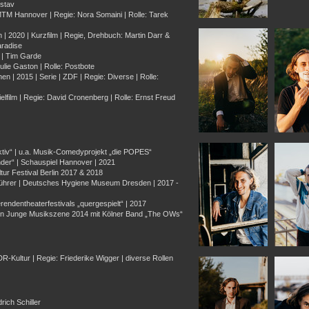
ustav
HMTM Hannover | Regie: Nora Somaini | Rolle: Tarek
| 2020 | Kurzfilm | Regie, Drehbuch: Martin Darr &
aradise
| Tim Garde
ulie Gaston | Rolle: Postbote
n | 2015 | Serie | ZDF | Regie: Diverse | Rolle:
ielfilm | Regie: David Cronenberg | Rolle: Ernst Freud
tiv“ | u.a. Musik-Comedyprojekt „die POPES“
er“ | Schauspiel Hannover | 2021
tur Festival Berlin 2017 & 2018
führer | Deutsches Hygiene Museum Dresden | 2017 -
rendentheaterfestivals „quergespielt“ | 2017
en Junge Musikszene 2014 mit Kölner Band „The OWs“
DR-Kultur | Regie: Friederike Wigger | diverse Rollen
ich Schiller