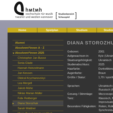
Home
Spielplan
Studium
Studie
DIANA STOROZH
Alumni
Absolvent*innen A - Z
Geboren:
2001
Absolvent*innen 2025
Aufgewachsen in:
Kyiv (Ukrai
Christopher Jan Busse
Staatsangehörigkeit:
Ukrainisch
Sonia Glade
Studienabschluss:
2025
Hannah Heinzelmann
Haarfarbe:
Dunkelblon
Jan Kessen
Augenfarbe:
Braun
Größe / Statur:
1,70 / sport
Oleksii Kryzhanovskyi
Lea Mergell
Sprachen:
Ukrainisch 
Jakob Mühe
Russisch (f
Niklas Marian Müller
Gesang / Stimmlage:
Mezzosopr
Felix Reitberger
Tanz:
Klassisch, 
Improvisati
Diana Storozhuk
Besondere Fähigkeiten:
Reiten, Rol
Sarah Waldner
Synchronisa