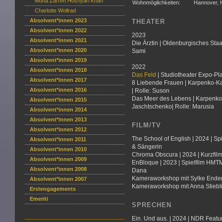
Mona Zarreh Hoshyari Khah
Wohnmöglichkeiten:
Hannover, 
Charlotte Wollrad
Absolvent*innen 2023
THEATER
Absolvent*innen 2022
2023
Absolvent*innen 2021
Die Ärztin | Oldenburgisches Staa
Absolvent*innen 2020
Sami
Absolvent*innen 2019
2022
Absolvent*innen 2018
Das Feld
| Studiotheater Expo-Pl
Absolvent*innen 2017
8 Liebende Frauen | Karpenko-Kary
Absolvent*innen 2016
| Rolle: Suson
Das Meer des Lebens | Karpenko-Ka
Absolvent*innen 2015
Jaschtschenko| Rolle: Marusia
Absolvent*innen 2014
Absolvent*innen 2013
FILM/TV
Absolvent*innen 2012
The School of English | 2024 | Sp
Absolvent*innen 2011
& Sängerin
Absolvent*innen 2010
Chroma Obscura | 2024 | Kurzfilm 
Absolvent*innen 2009
EnBloque | 2023 | Spielfilm HMTM
Absolvent*innen 2008
Dana
Kameraworkshop mit Sylke Ender
Absolvent*innen 2007
Kameraworkshop mit Anna Stiebli
Erstengagements
Emeriti
SPRECHEN
Ein. Und aus. | 2024 | NDR Featur