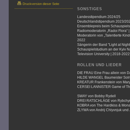
Druckversion dieser Seite
SONSTIGES
Landesstipendium 2024/25
Deutschlandstipendium 2023/20
Ensemblepreis beim Schauspielsc
Radiomoderatorin „Radoi Flora“ 
Moderatorin von „Talentierte Kind
2022
Sängerin der Band "Light at Nigh
Schauspielstudium an der Kyiv N
Television University | 2018-2022
ROLLEN UND LIEDER
DIE FRAU Eine Frau allein von D
HILDE WANGEL Baumeister Solne
KREATUR Frankenstein von Mary
CERSEI LANNISTER Game of Thro
SWAY von Bobby Rydell
DREI RATSCHLÄGE von Rybchyn
KOBRA von The Hardkiss & Mona
ZLYWA von Andrij Chlyvnjuk und 