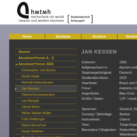
Home
Spielplan
Studium
Studie
JAN KESSEN
Alumni
Absolvent*innen A - Z
Geboren:
1993
Absolvent*innen 2025
Aufgewachsen in:
Aachen und
Christopher Jan Busse
Staatsangehörigkeit:
Deutsch
Sonia Glade
Studienabschluss:
2025
Hannah Heinzelmann
Haarfarbe:
Braun und Gr
Frisur:
meistens Gl
Jan Kessen
Augenfarbe:
Blau-Grün
Oleksii Kryzhanovskyi
Größe / Statur:
1,87 / musk
Lea Mergell
Jakob Mühe
Sprachen:
Deutsch, En
Niklas Marian Müller
Gesang / Stimmlage:
Bariton
Felix Reitberger
Instrumente:
Gitarre
Tanz:
Tango Argen
Diana Storozhuk
Besondere Fähigkeiten:
Reiten/Wes
Sarah Waldner
Wakeboard, 