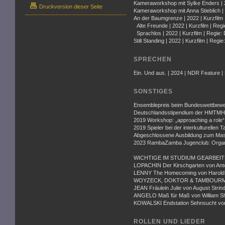
Kameraworkshop mit Sylke Enders |
Druckversion dieser Seite
Kameraworkshop mit Anna Stieblich |
An der Baumgrenze | 2022 | Kurzfilm 
Alte Freunde | 2022 | Kurzfilm | Regi
Sprachlos | 2022 | Kurzfilm | Regie:
Still Standing | 2022 | Kurzfilm | Regie
SPRECHEN
Ein. Und aus. | 2024 | NDR Feature |
SONSTIGES
Ensemblepreis beim Bundeswettbewer
Deutschlandsstipendium der HMTMH
2019 Workshop: „approaching a role“ 
2019 Spieler bei der interkulturellen
Abgeschlossene Ausbildung zum Mas
2023 RambaZamba Jugenclub: Organis
WICHTIGE IM STUDIUM GEARBEI
LOPACHIN Der Kirschgarten von An
LENNY The Homecoming von Harold 
WOYZECK, DOKTOR & TAMBOURMAJ
JEAN Fräulein Julie von August Strin
ANGELO Maß für Maß von William S
KOWALSKI Endstation Sehnsucht vo
ROLLEN UND LIEDER