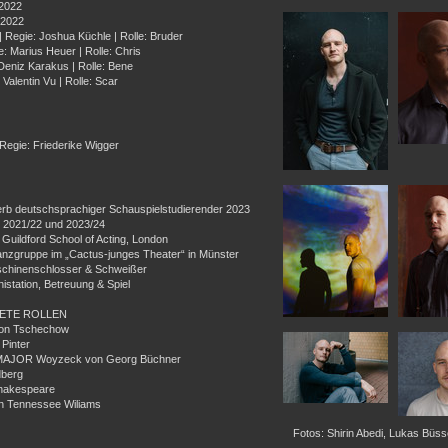
 2022
 2022
| Regie: Joshua Küchle | Rolle: Bruder
e: Marius Heuer | Rolle: Chris
 Deniz Karakus | Rolle: Bene
: Valentin Vu | Rolle: Scar
 Regie: Friederike Wigger
b deutschsprachiger Schauspielstudierender 2023
 2021/22 und 2023/24
Guildford School of Acting, London
 Tanzgruppe im „Cactus-junges Theater“ in Münster
chinenschlosser & Schweißer
tation, Betreuung & Spiel
TETE ROLLEN
ton Tschechow
Pinter
OR Woyzeck von Georg Büchner
dberg
hakespeare
n Tennessee Wiliams
Fotos: Shirin Abedi, Lukas Büss