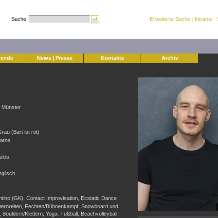
Suche:
Erweiterte Suche
|
Intranet
|
rende
News | Presse
Kontakte
Archiv
 Münster
au (Bart ist rot)
atze
ulös
glisch
tino (GK), Contact Improvisation, Ecstatic Dance
ternreiten, Fechten/Bühnenkampf, Snowboard und
Bouldern/Klettern, Yoga, Fußball, Beachvolleyball,