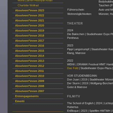
Mona Zarreh Hoshyari Khah
Bodybuildin
Charlotte Wollrad
Tauchen (Fl
Führerschein:
Auto und M
Absolvent*innen 2023
Wohnmöglichkeiten:
Münster, Ha
Absolvent*innen 2022
Absolvent*innen 2021
THEATER
Absolvent*innen 2020
2024
Absolvent*innen 2019
Die Bakkchen | Studiotheater Expo Pl
Absolvent*innen 2018
Pentheus
Absolvent*innen 2017
2023
Absolvent*innen 2016
Pippi Langstrumpf | Staatstheater Kas
Absolvent*innen 2015
Klang, Matrose
Absolvent*innen 2014
2022
Absolvent*innen 2013
WEKK | DRAMA! Festival HfMT Hambur
Absolvent*innen 2012
Das Feld
| Studiotheater Expo-Plaza 
Absolvent*innen 2011
VOR STUDIENBEGINN:
Absolvent*innen 2010
Don Juan | 2019 | Stadttheater Münste
Absolvent*innen 2009
Der Sturm | 2019 | Wolfgang-Borchert
Absolvent*innen 2008
Geist & Matrose
Absolvent*innen 2007
Erstengagements
FILM/TV
Emeriti
The School of English | 2024 | Lichts
Hubertus
EnBloque | 2023 | Spielfilm HMTMH |