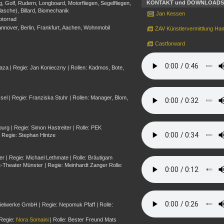
KONTAKT und DOWNLOADS
g, Golf, Rudern, Longboard, Motorfliegen, Segelfliegen,
asche), Billard, Biomechanik
Jan Kessen
otorrad
nnover, Berlin, Frankfurt, Aachen, Wohnmobil
ZAV Künstlervermittlung Ha
Castforward
aza | Regie: Jan Konieczny | Rollen: Kadmos, Bote,
sel | Regie: Franziska Stuhr | Rollen: Manager, Blom,
g | Regie: Simon Hastreiter | Rolle: PEK
| Regie: Stephan Hintze
r | Regie: Michael Lethmate | Rolle: Bräutigam
-Theater Münster | Regie: Meinhardt Zanger Rolle:
pielwerke GmbH | Regie: Nepomuk Pfaff | Rolle:
 Regie:
Nora Somaini
| Rolle: Bester Freund Mats