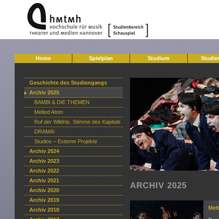
Home
Spielplan
Studium
Studie
Geschichte des Studiengangs
Archiv 2025
BAMBI & DIE THEMEN
Melted Atom
Ruf der Wildnis. Stimme des Kapitals
DRAMA!
Studios – Externe Projekte
Archiv 2024
Archiv 2023
Archiv 2022
Archiv 2021
ARCHIV 2025
Archiv 2020
Archiv 2019
Mel
Archiv 2018