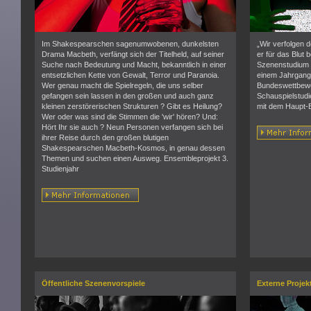
Im Shakespearschen sagenumwobenen, dunkelsten
„Wir verfolgen d
Drama Macbeth, verfängt sich der Titelheld, auf seiner
er für das Blut 
Suche nach Bedeutung und Macht, bekanntlich in einer
Szenenstudium 
entsetzlichen Kette von Gewalt, Terror und Paranoia.
einem Jahrgangs
Wer genau macht die Spielregeln, die uns selber
Bundeswettbewe
gefangen sein lassen in den großen und auch ganz
Schauspielstudi
kleinen zerstörerischen Strukturen ? Gibt es Heilung?
mit dem Haupt-
Wer oder was sind die Stimmen die 'wir' hören? Und:
Hört Ihr sie auch ? Neun Personen verfangen sich bei
ihrer Reise durch den großen blutigen
Shakespearschen Macbeth-Kosmos, in genau dessen
Themen und suchen einen Ausweg. Ensembleprojekt 3.
Studienjahr
Öffentliche Szenenvorspiele
Externe Projek