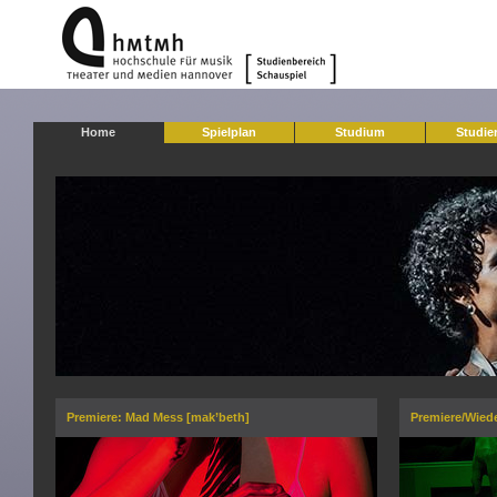
Home
Spielplan
Studium
Studie
Premiere: Mad Mess [mak’beth]
Premiere/Wied