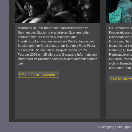
Mehrmals im Jahr führen die Studierenden ihre im
Die Schauspiels
Rahmen des Studiums erarbeiteten Szenenstudien
Kooperationspro
öffentlich vor. Die kurzen Ausschnitte aus
Niedersächsisch
Theaterstücken werden jeweils als Werkschau in den
Göttingen, Hann
Studios oder im Studiotheater am Standort Expo Plaza
hinaus in der K
präsentiert. Die nächsten Vorspiele finden am 28.
Hamburg („DRAMA
Februar 2026 um 15 Uhr statt. Genauere Informationen
Regiestudierend
finden sich im Kalender oder unter dem untenstehenden
aktuellen Produ
Link.
sich im Kalende
oder unter dem 
Studiengang Schauspiel 