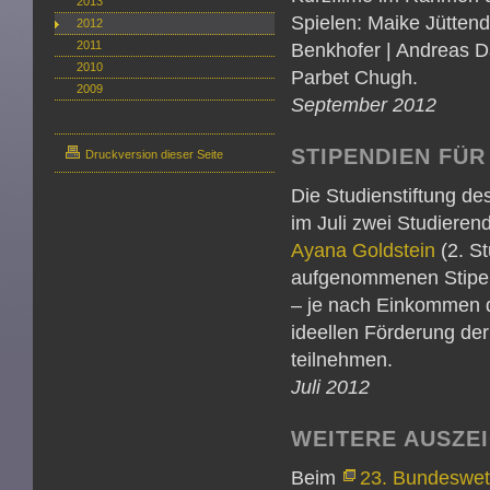
2013
Spielen: Maike Jütten
2012
2011
Benkhofer | Andreas Da
2010
Parbet Chugh.
2009
September 2012
STIPENDIEN FÜR
Druckversion dieser Seite
Die Studienstiftung d
im Juli zwei Studier
Ayana Goldstein
(2. S
aufgenommenen Stipend
– je nach Einkommen d
ideellen Förderung de
teilnehmen.
Juli 2012
WEITERE AUSZE
Beim
23. Bundeswet