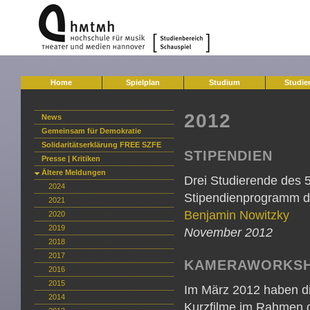
Home
Spielplan
Studium
Studie
2012
News
Gemeinsam für Demokratie
Solidaritätserklärung FREE SZFE
STIPENDIEN
Presse | Kritiken
Ältere Meldungen
Drei Studierende des 
2024
Stipendienprogramm 
2021
Benjamin Nowitzky
2020
2019
November 2012
2018
2017
KAMERAWORKSHO
2016
2015
Im März 2012 haben di
2014
Kurzfilme im Rahmen 