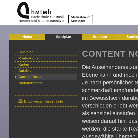
Home
Spielplan
Studium
Studie
CONTENT N
Spielplan
Produktionen
Karten
Die Auseinandersetzung
Anfahrt
Ebene kann und möch
Content Notes
Je nach persönlicher S
Barrierefreiheit
schmerzhaft empfunde
im Bewusstsein darüber
Druckversion dieser Seite
verschieden erlebt werd
als sensibel einstufen
weisen darauf hin, da
werden, die starke Re
Ausgewählte Themen, z