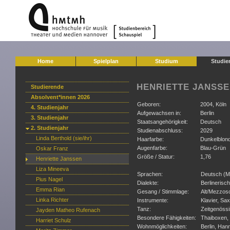
Home
Spielplan
Studium
Studie
HENRIETTE JANSS
Studierende
Absolvent*innen 2026
Geboren:
2004, Köln
4. Studienjahr
Aufgewachsen in:
Berlin
3. Studienjahr
Staatsangehörigkeit:
Deutsch
2. Studienjahr
Studienabschluss:
2029
Linda Berthold (sie/ihr)
Haarfarbe:
Dunkelblon
Augenfarbe:
Blau-Grün
Oskar Franz
Größe / Statur:
1,76
Henriette Janssen
Liza Mineeva
Sprachen:
Deutsch (Mu
Pius Nagel
Dialekte:
Berlinerisch
Emma Rian
Gesang / Stimmlage:
Alt/Mezzos
Linka Richter
Instrumente:
Klavier, Sa
Tanz:
Zeitgenöss
Jayden Matheo Rufenach
Besondere Fähigkeiten:
Thaiboxen,
Harriet Schulz
Wohnmöglichkeiten:
Berlin, Han