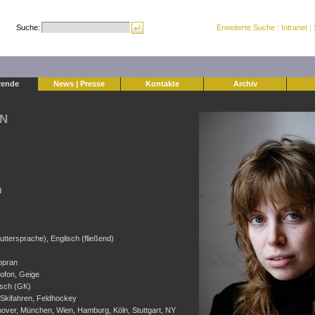
Suche:
Erweiterte Suche
|
Intranet
|
rende
News | Presse
Kontakte
Archiv
EN
d
ttersprache), Englisch (fließend)
opran
xofon, Geige
isch (GK)
 Skifahren, Feldhockey
nover, München, Wien, Hamburg, Köln, Stuttgart, NY