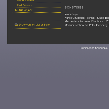
Moritz Zimmer
Kirill Zubarev
SONSTIGES
1. Studienjahr
Workshops:
Kurse Chubbuck Technik - Studio Berl
Masterclass by Ivana Chubbuck | 20
Druckversion dieser Seite
Meisner Technik bei Peter Geisberg |
Studiengang Schauspiel 