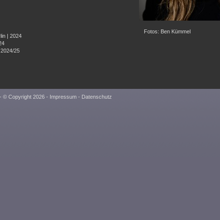
Fotos: Ben Kümmel
in | 2024
24
 2024/25
- © Copyright 2026 -
Impressum
-
Datenschutz