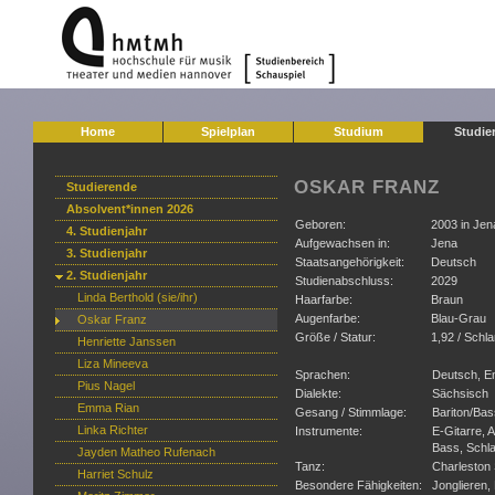
Home
Spielplan
Studium
Studie
OSKAR FRANZ
Studierende
Absolvent*innen 2026
Geboren:
2003 in Jen
4. Studienjahr
Aufgewachsen in:
Jena
3. Studienjahr
Staatsangehörigkeit:
Deutsch
2. Studienjahr
Studienabschluss:
2029
Linda Berthold (sie/ihr)
Haarfarbe:
Braun
Augenfarbe:
Blau-Grau
Oskar Franz
Größe / Statur:
1,92 / Schl
Henriette Janssen
Liza Mineeva
Sprachen:
Deutsch, En
Pius Nagel
Dialekte:
Sächsisch
Emma Rian
Gesang / Stimmlage:
Bariton/Bas
Linka Richter
Instrumente:
E-Gitarre, 
Bass, Schla
Jayden Matheo Rufenach
Tanz:
Charleston S
Harriet Schulz
Besondere Fähigkeiten:
Jonglieren,