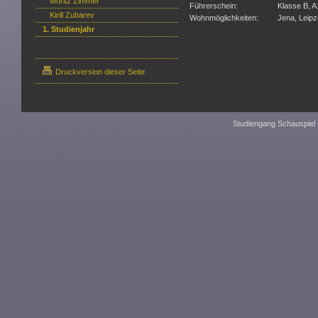
Moritz Zimmer
Führerschein:
Klasse B, A
Kirill Zubarev
Wohnmöglichkeiten:
Jena, Leipz
1. Studienjahr
Druckversion dieser Seite
Studiengang Schauspiel 