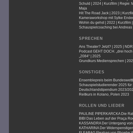
Schuld | 2024 | Kurzfilm | Regie:
Maja
Hit The Road Jack | 2023 | Kurzfi
Kameraworkshop mit Sylke Ender
Wohin du gehst | 2022 | Kurzfilm 
Schauspielcoaching bei Andreas 
SPRECHEN
Ans Theater? Jetzt? | 2025 | NDR 
Podcast GEHT DOCH. „drei hoch dr
„2084“ | 2025
Grundkurs Mediensprechen | 202
SONSTIGES
Ensemblepreis beim Bundeswett
Schauspielstudierender 2025 für
Deutschlandstipendium 2023/20
Reitkurs in Kolano, Polen 2023
ROLLEN UND LIEDER
PAULINE PIPERKARCKA Die Ratt
BIBI Das Leben auf der Praça Ro
KASSANDRA Der Untergang von 
KATHARINA Der Widerspenstigen
FLEABAG Fleabag von Phoebe Wa