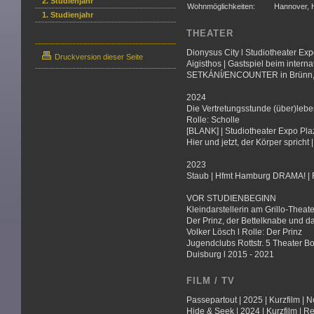
2. Studienjahr
Wohnmöglichkeiten:
Hannover, H
1. Studienjahr
THEATER
Dionysus City l Studiotheater Expo
Druckversion dieser Seite
Aigisthos | Gastspiel beim intern
SETKÁNÍ/ENCOUNTER in Brünn,
2024
Die Vertretungsstunde (über)lebe
Rolle: Scholle
[BLANK] | Studiotheater Expo Plaz
Hier und jetzt, der Körper spric
2023
Staub | Hfmt Hamburg DRAMA! | 
VOR STUDIENBEGINN
Kleindarstellerin am Grillo-Theat
Der Prinz, der Bettelknabe und da
Volker Lösch l Rolle: Der Prinz
Jugendclubs Rottstr. 5 Theater B
Duisburg l 2015 - 2021
FILM / TV
Passepartout | 2025 | Kurzfilm | 
Hide & Seek | 2024 | Kurzfilm | R