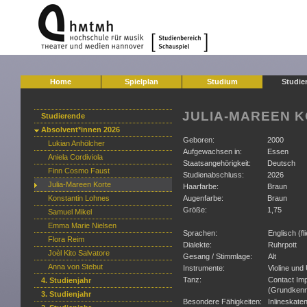
Home
Spielplan
Studium
Studie
JULIA-MAREEN KO
Studierende
Absolvent*innen 2026
Geboren:
2000
Lukian Anhölcher
Aufgewachsen in:
Essen
Aniela Cordiviola
Staatsangehörigkeit:
Deutsch
Finn Cosmo Faust
Studienabschluss:
2026
Julia-Mareen Korte
Haarfarbe:
Braun
Konstantin Lohnes
Augenfarbe:
Braun
Größe:
1,75
Samuel Mikel
Emma Marie Nielsen
Sprachen:
Englisch (fl
Flora Reim
Dialekte:
Ruhrpott
Joèl Kito Salvatore
Gesang / Stimmlage:
Alt
Anna von Stebut
Instrumente:
Violine und
Tanz:
Contact Imp
4. Studienjahr
(Grundkenn
3. Studienjahr
Besondere Fähigkeiten:
Inlineskate